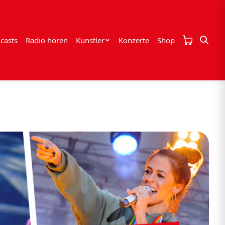
casts
Radio hören
Künstler
Konzerte
Shop