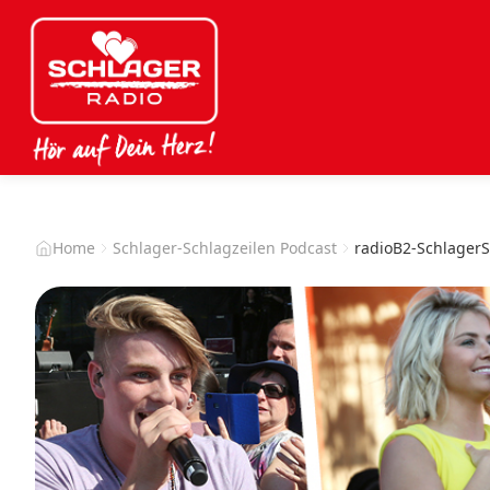
Home
Schlager-Schlagzeilen Podcast
radioB2-SchlagerS