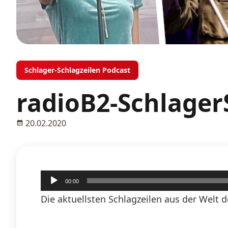
Schlager-Schlagzeilen Podcast
radioB2-Schlager
20.02.2020
Audio-
00:00
Player
Die aktuellsten Schlagzeilen aus der Welt d