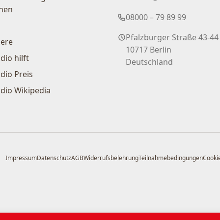
nen
08000 – 79 89 99
Pfalzburger Straße 43-44
iere
10717 Berlin
dio hilft
Deutschland
dio Preis
dio Wikipedia
Impressum
Datenschutz
AGB
Widerrufsbelehrung
Teilnahmebedingungen
Cookie