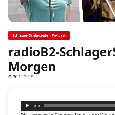
Schlager-Schlagzeilen Podcast
radioB2-Schlager
Morgen
20.11.2019
Audio-
00:00
Player