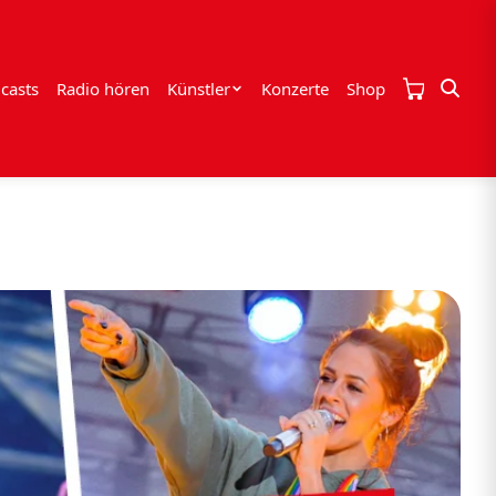
casts
Radio hören
Künstler
Konzerte
Shop