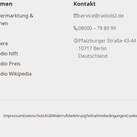
hmen
Kontakt
Vermarktung &
service@radiob2.de
nen
08000 – 79 89 99
Pfalzburger Straße 43-44
iere
10717 Berlin
dio hilft
Deutschland
dio Preis
dio Wikipedia
Impressum
Datenschutz
AGB
Widerrufsbelehrung
Teilnahmebedingungen
Cookie