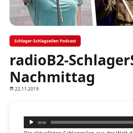
Schlager-Schlagzeilen Podcast
radioB2-Schlager
Nachmittag
22.11.2019
Audio-
00:00
Player