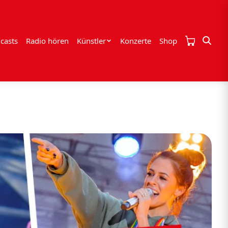
casts
Radio hören
Künstler
Konzerte
Shop