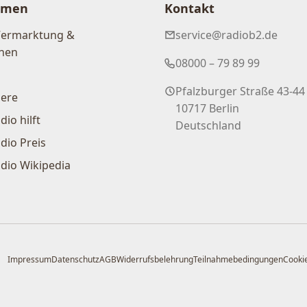
hmen
Kontakt
Vermarktung &
service@radiob2.de
nen
08000 – 79 89 99
Pfalzburger Straße 43-44
iere
10717 Berlin
dio hilft
Deutschland
dio Preis
dio Wikipedia
Impressum
Datenschutz
AGB
Widerrufsbelehrung
Teilnahmebedingungen
Cookie