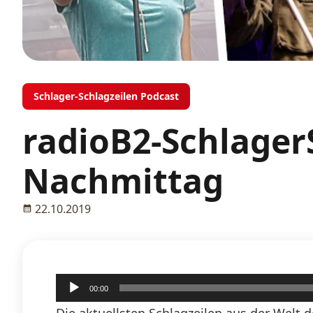
Schlager-Schlagzeilen Podcast
radioB2-Schlager
Nachmittag
22.10.2019
Audio-
00:00
Player