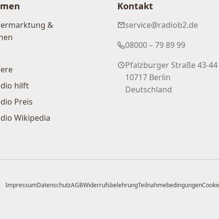
hmen
Kontakt
Vermarktung &
service@radiob2.de
nen
08000 – 79 89 99
Pfalzburger Straße 43-44
iere
10717 Berlin
dio hilft
Deutschland
dio Preis
dio Wikipedia
Impressum
Datenschutz
AGB
Widerrufsbelehrung
Teilnahmebedingungen
Cookie