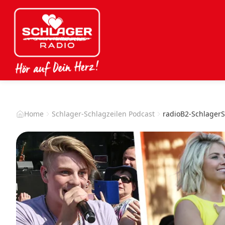
Home
Schlager-Schlagzeilen Podcast
radioB2-SchlagerS