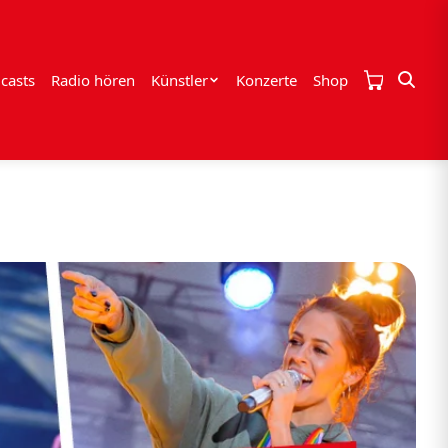
casts
Radio hören
Künstler
Konzerte
Shop