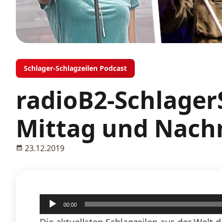
Schlager-Schlagzeilen Podcast
radioB2-Schlager
Mittag und Nach
23.12.2019
Audio-
00:00
Player