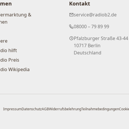
hmen
Kontakt
Vermarktung &
service@radiob2.de
nen
08000 – 79 89 99
Pfalzburger Straße 43-44
iere
10717 Berlin
dio hilft
Deutschland
dio Preis
dio Wikipedia
Impressum
Datenschutz
AGB
Widerrufsbelehrung
Teilnahmebedingungen
Cookie