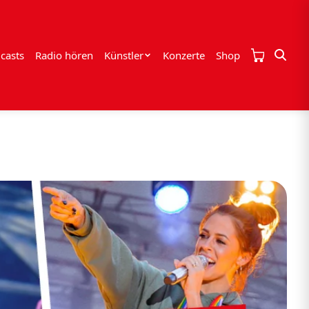
casts
Radio hören
Künstler
Konzerte
Shop