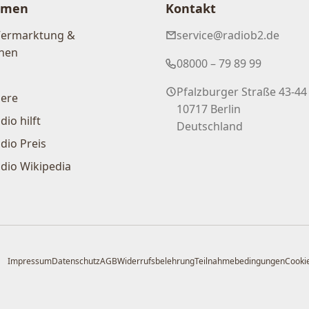
hmen
Kontakt
Vermarktung &
service@radiob2.de
nen
08000 – 79 89 99
Pfalzburger Straße 43-44
iere
10717 Berlin
dio hilft
Deutschland
dio Preis
dio Wikipedia
Impressum
Datenschutz
AGB
Widerrufsbelehrung
Teilnahmebedingungen
Cookie