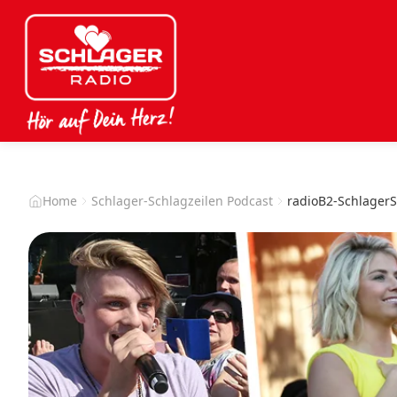
Home
Schlager-Schlagzeilen Podcast
radioB2-SchlagerS