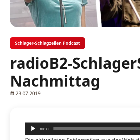
Schlager-Schlagzeilen Podcast
radioB2-SchlagerS
Nachmittag
23.07.2019
Audio-
00:00
Player