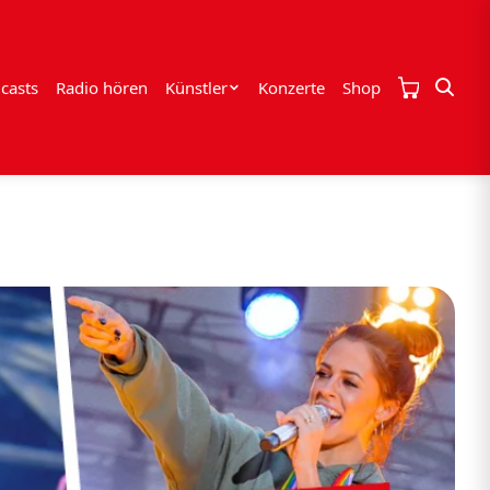
casts
Radio hören
Künstler
Konzerte
Shop