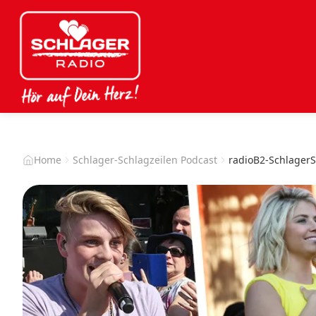
Home
Schlager-Schlagzeilen Podcast
radioB2-SchlagerS