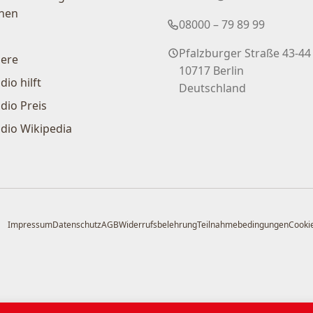
nen
08000 – 79 89 99
Pfalzburger Straße 43-44
iere
10717 Berlin
dio hilft
Deutschland
dio Preis
dio Wikipedia
Impressum
Datenschutz
AGB
Widerrufsbelehrung
Teilnahmebedingungen
Cookie