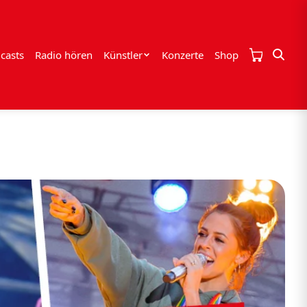
casts
Radio hören
Künstler
Konzerte
Shop