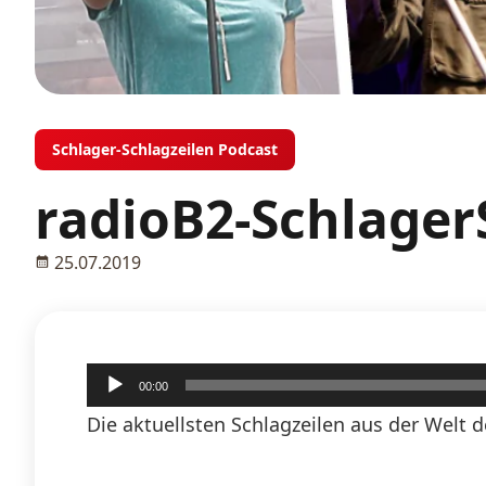
Schlager-Schlagzeilen Podcast
radioB2-SchlagerS
25.07.2019
Audio-
00:00
Player
Die aktuellsten Schlagzeilen aus der Welt d