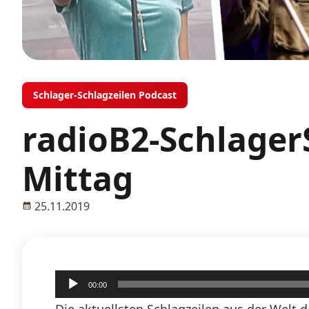
Schlager-Schlagzeilen Podcast
radioB2-Schlager
Mittag
25.11.2019
Audio-
00:00
Player