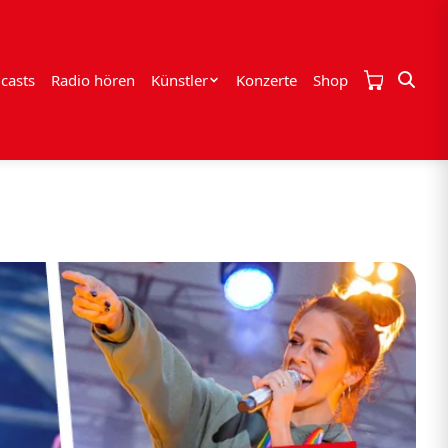
casts
Radio hören
Künstler
Konzerte
Shop