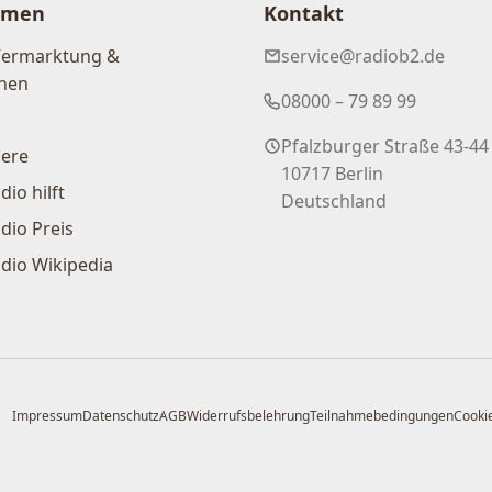
hmen
Kontakt
Vermarktung &
service@radiob2.de
nen
08000 – 79 89 99
Pfalzburger Straße 43-44
iere
10717 Berlin
dio hilft
Deutschland
dio Preis
dio Wikipedia
Impressum
Datenschutz
AGB
Widerrufsbelehrung
Teilnahmebedingungen
Cookie