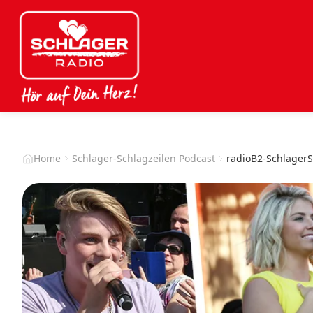
Home
Schlager-Schlagzeilen Podcast
radioB2-SchlagerS