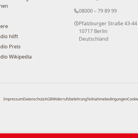
nen
08000 – 79 89 99
Pfalzburger Straße 43-44
iere
10717 Berlin
dio hilft
Deutschland
dio Preis
dio Wikipedia
Impressum
Datenschutz
AGB
Widerrufsbelehrung
Teilnahmebedingungen
Cookie