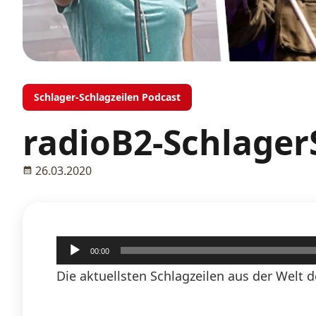
Schlager-Schlagzeilen Podcast
radioB2-Schlager
26.03.2020
Audio-
00:00
Player
Die aktuellsten Schlagzeilen aus der Welt d