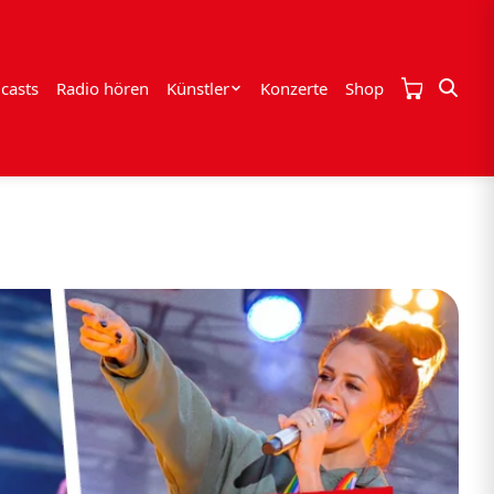
casts
Radio hören
Künstler
Konzerte
Shop