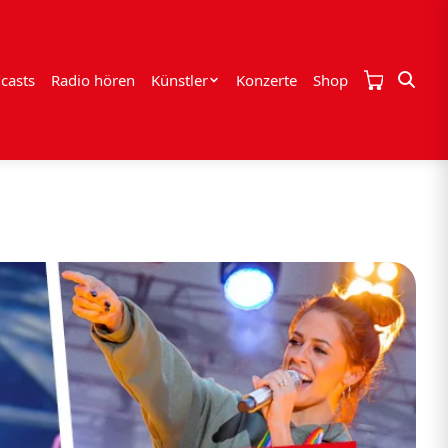
casts
Radio hören
Künstler
Konzerte
Shop