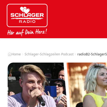
Home
Schlager-Schlagzeilen Podcast
radioB2-SchlagerS