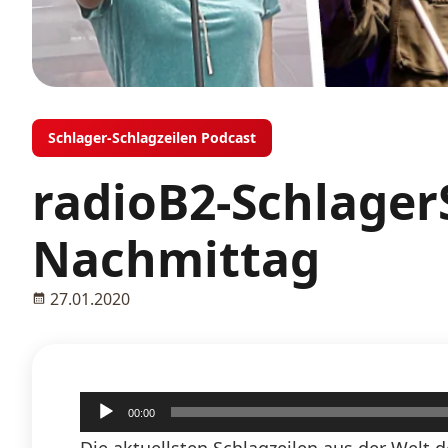
Schlager-Schlagzeilen Podcast
radioB2-Schlager
Nachmittag
27.01.2020
Audio-
00:00
Player