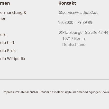
hmen
Kontakt
Vermarktung &
service@radiob2.de
nen
08000 – 79 89 99
Pfalzburger Straße 43-44
iere
10717 Berlin
dio hilft
Deutschland
dio Preis
dio Wikipedia
Impressum
Datenschutz
AGB
Widerrufsbelehrung
Teilnahmebedingungen
Cookie