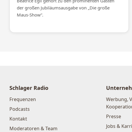
Beatrice Egli gehört zu den prominenten Gästen
der großen Jubiläumsausgabe von „Die große
Maus-Show“.
Schlager Radio
Unterne
Frequenzen
Werbung, 
Kooperatio
Podcasts
Presse
Kontakt
Jobs & Karr
Moderatoren & Team