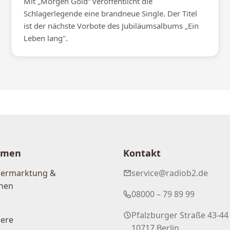
Mit „Morgen Gold“ veröffentlicht die
Schlagerlegende eine brandneue Single. Der Titel
ist der nächste Vorbote des Jubiläumsalbums „Ein
Leben lang".
hmen
Kontakt
Vermarktung &
service@radiob2.de
nen
08000 – 79 89 99
Pfalzburger Straße 43-44
iere
10717 Berlin