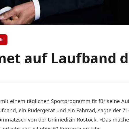
lt
met auf Laufband 
 mit einem täglichen Sportprogramm fit für seine Auft
fband, ein Rudergerät und ein Fahrrad, sagte der 71
mmatzsch von der Unimedizin Rostock. «Das mache ic
und gibt aktuell über 50 Konzerte im Jahr.