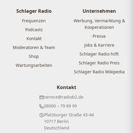
der
Beiträge
Schlager Radio
Unternehmen
Frequenzen
Werbung, Vermarktung &
Kooperationen
Podcasts
Presse
Kontakt
Jobs & Karriere
Moderatoren & Team
Schlager Radio hilft
Shop
Schlager Radio Preis
Wartungsarbeiten
Schlager Radio Wikipedia
Kontakt
service@radiob2.de
08000 – 79 89 99
Pfalzburger Straße 43-44
10717 Berlin
Deutschland