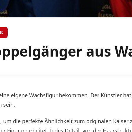
lt
oppelgänger aus W
 seine eigene Wachsfigur bekommen. Der Künstler hat s
n sein.
m die perfekte Ähnlichkeit zum originalen Kaiser z
r Figur gearbeitet. Jedes Detail, von der Haarstruktu