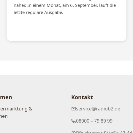
näher. In einem Monat, am 6. September, läuft die
letzte reguläre Ausgabe.
hmen
Kontakt
Vermarktung &
service@radiob2.de
nen
08000 – 79 89 99
Pfalzburger Straße 43-44