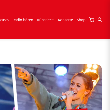
casts
Radio hören
Künstler
Konzerte
Shop