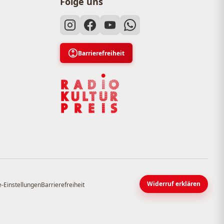
Folge uns
Barrierefreiheit
Widerruf erklären
-Einstellungen
Barrierefreiheit