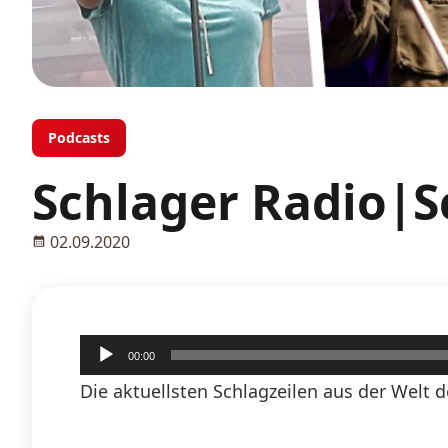
Podcasts
Schlager Radio|S
02.09.2020
Audio-
00:00
Player
Die aktuellsten Schlagzeilen aus der Welt d