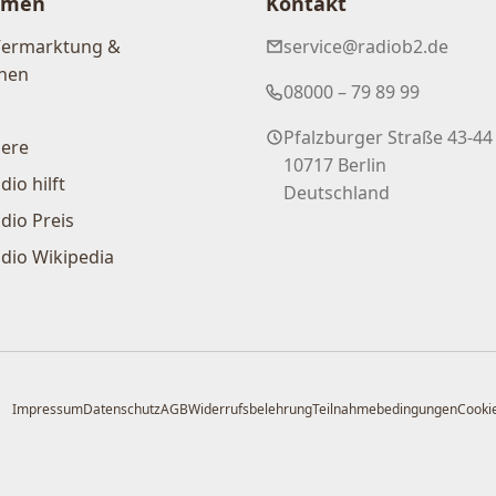
hmen
Kontakt
Vermarktung &
service@radiob2.de
nen
08000 – 79 89 99
Pfalzburger Straße 43-44
iere
10717 Berlin
dio hilft
Deutschland
dio Preis
dio Wikipedia
Impressum
Datenschutz
AGB
Widerrufsbelehrung
Teilnahmebedingungen
Cookie