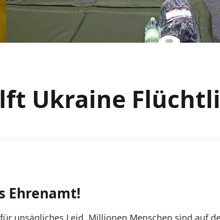
lft Ukraine Flücht
as Ehrenamt!
 für unsägliches Leid. Millionen Menschen sind auf de