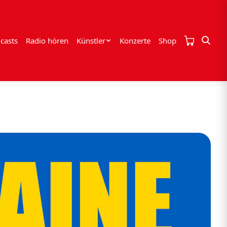
casts
Radio hören
Künstler
Konzerte
Shop