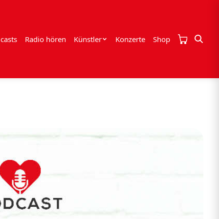
casts
Radio hören
Künstler
Konzerte
Shop