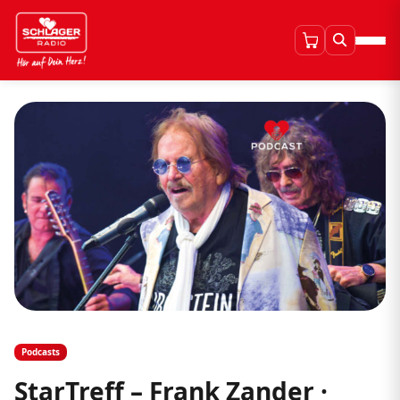
Podcasts
StarTreff – Frank Zander ·