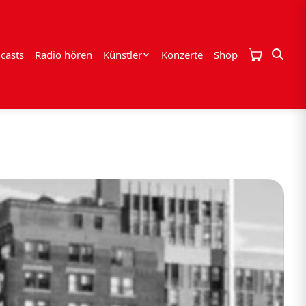
casts
Radio hören
Künstler
Konzerte
Shop