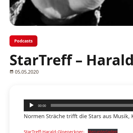
Podcasts
StarTreff – Haral
05.05.2020
Audio-
00:00
Player
Normen Sträche trifft die Stars aus Musik, 
StarTreff-Harald-Gloeoeckner-
Herunterladen