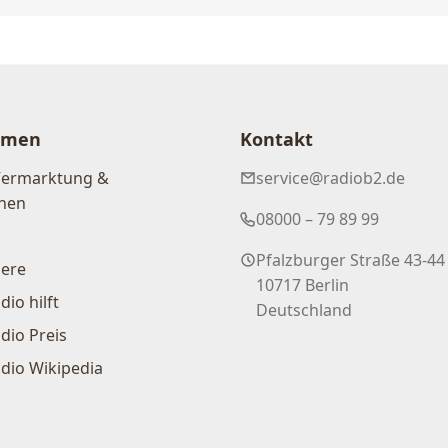
hmen
Kontakt
Vermarktung &
service@radiob2.de
nen
08000 – 79 89 99
Pfalzburger Straße 43-44
iere
10717 Berlin
dio hilft
Deutschland
dio Preis
dio Wikipedia