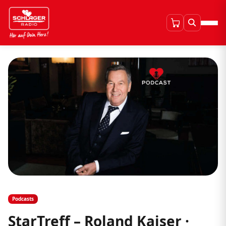
Podcasts
StarTreff – Roland Kaiser ·