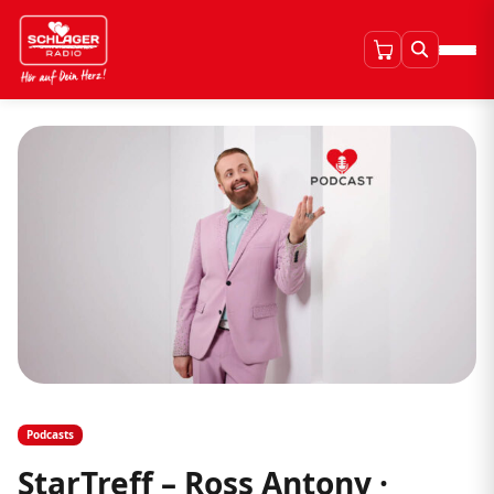
Podcasts
StarTreff – Ross Antony ·