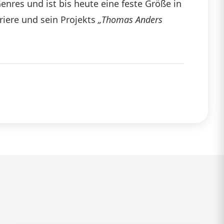
Genres und ist bis heute eine feste Größe in
die
riere und sein Projekts
„Thomas Anders
Lautstärke
zu
regeln.