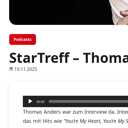
Podcasts
StarTreff – Thoma
19.11.2025
Audio-
00:00
Player
Thomas Anders war zum Interview da. Inter
das mit Hits wie
“You’re My Heart, You’re My 