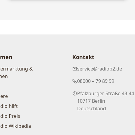
hmen
Kontakt
Vermarktung &
service@radiob2.de
nen
08000 – 79 89 99
Pfalzburger Straße 43-44
iere
10717 Berlin
dio hilft
Deutschland
dio Preis
dio Wikipedia