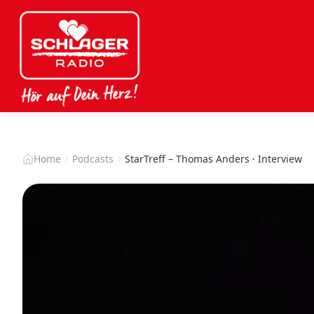
Home
Podcasts
StarTreff – Thomas Anders · Interview