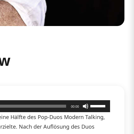
ew
Pfeiltasten
00:00
Hoch/Runter
eine Hälfte des Pop-Duos Modern Talking,
benutzen,
erzielte. Nach der Auflösung des Duos
um