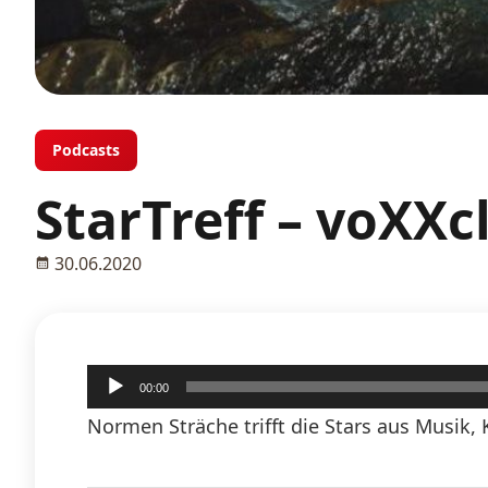
Podcasts
StarTreff – voXXc
30.06.2020
Audio-
00:00
Player
Normen Sträche trifft die Stars aus Musik, 