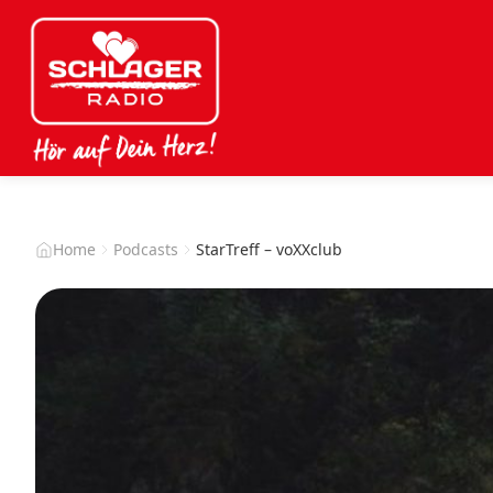
Home
Podcasts
StarTreff – voXXclub