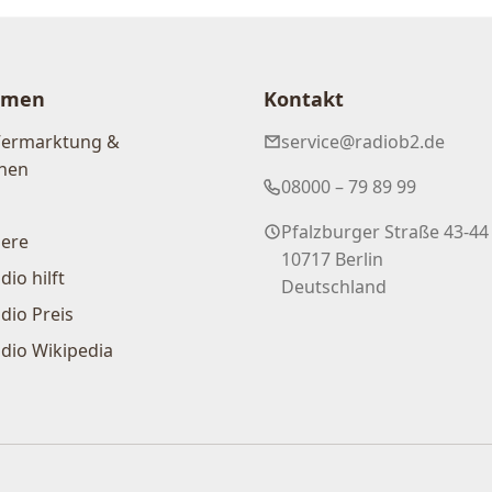
hmen
Kontakt
Vermarktung &
service@radiob2.de
nen
08000 – 79 89 99
Pfalzburger Straße 43-44
iere
10717 Berlin
dio hilft
Deutschland
dio Preis
dio Wikipedia