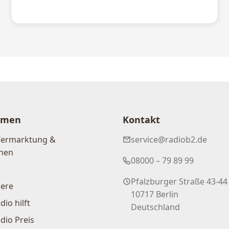
hmen
Kontakt
Vermarktung &
service@radiob2.de
nen
08000 – 79 89 99
Pfalzburger Straße 43-44
iere
10717 Berlin
dio hilft
Deutschland
dio Preis