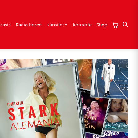
casts
Radio hören
Künstler
Konzerte
Shop