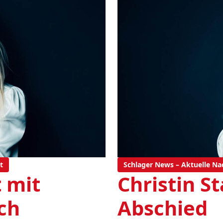
t
Schlager News – Aktuelle Na
t mit
Christin S
rch
Abschied