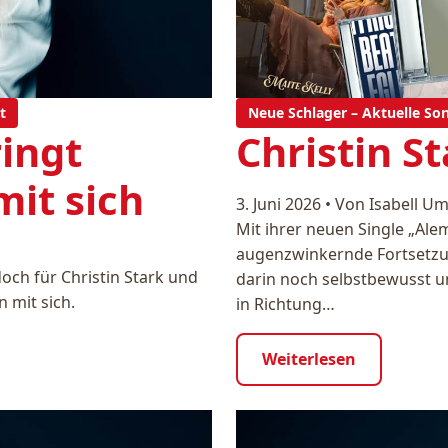
t
Neue Schlager – Aktuelle So
ringt
Christin S
it sich
3. Juni 2026
•
Von Isabell Um
Mit ihrer neuen Single „Ale
augenzwinkernde Fortsetzun
och für Christin Stark und
darin noch selbstbewusst 
 mit sich.
in Richtung…
Weiterlesen