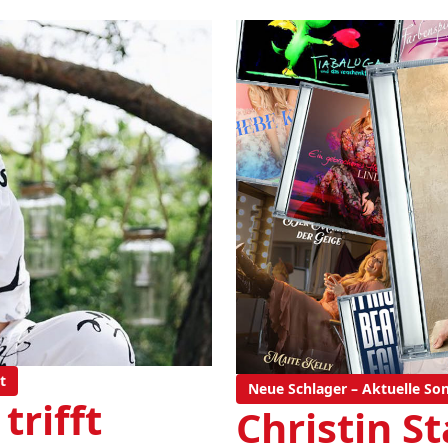
t
Neue Schlager – Aktuelle So
trifft
Christin S