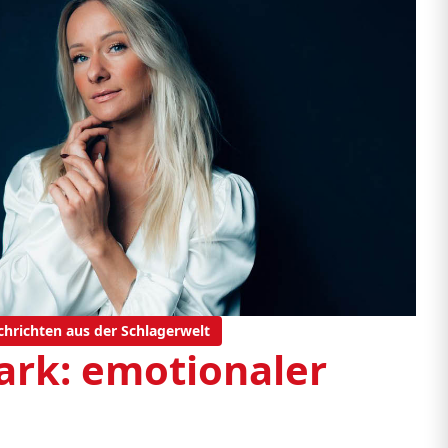
chrichten aus der Schlagerwelt
tark: emotionaler