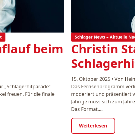
t
Schlager News – Aktuelle Na
uflauf beim
Christin St
Schlagerh
15. Oktober 2025
•
Von Hein
ur „Schlagerhitparade“
Das Fernsehprogramm verlie
el freuen. Für die finale
moderiert und präsentiert vo
Jährige muss sich zum Jahr
Das Format,…
Weiterlesen