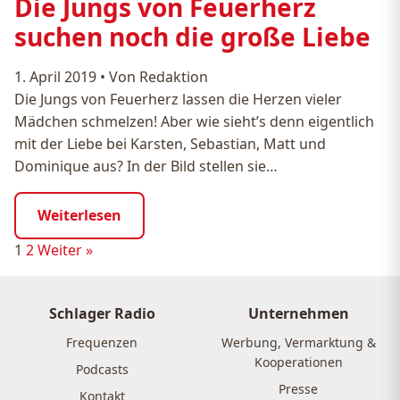
Die Jungs von Feuerherz
suchen noch die große Liebe
1. April 2019
•
Von Redaktion
Die Jungs von Feuerherz lassen die Herzen vieler
Mädchen schmelzen! Aber wie sieht’s denn eigentlich
mit der Liebe bei Karsten, Sebastian, Matt und
Dominique aus? In der Bild stellen sie…
Weiterlesen
Seitennummerierung
1
2
Weiter »
der
Beiträge
Schlager Radio
Unternehmen
Frequenzen
Werbung, Vermarktung &
Kooperationen
Podcasts
Presse
Kontakt