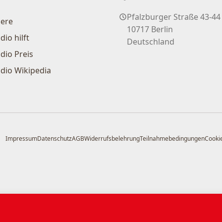
Pfalzburger Straße 43-44
iere
10717 Berlin
dio hilft
Deutschland
dio Preis
dio Wikipedia
Impressum
Datenschutz
AGB
Widerrufsbelehrung
Teilnahmebedingungen
Cookie