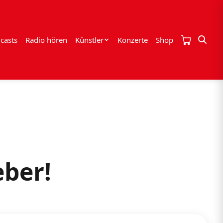
casts
Radio hören
Künstler
Konzerte
Shop
eber!