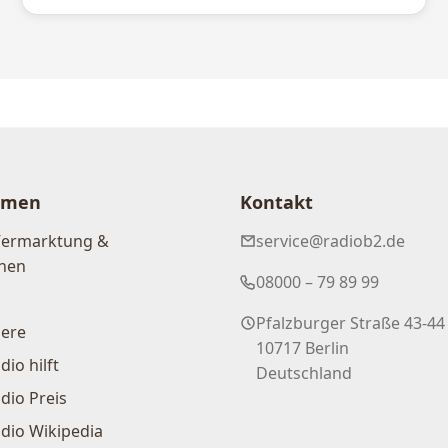
hmen
Kontakt
Vermarktung &
service@radiob2.de
nen
08000 – 79 89 99
Pfalzburger Straße 43-44
iere
10717 Berlin
dio hilft
Deutschland
dio Preis
dio Wikipedia