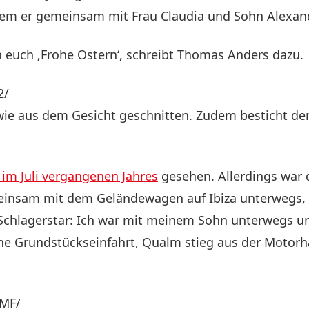
 dem er gemeinsam mit Frau Claudia und Sohn Alexand
euch ‚Frohe Ostern‘, schreibt Thomas Anders dazu.
2/
r wie aus dem Gesicht geschnitten. Zudem besticht der
im Juli vergangenen Jahres
gesehen. Allerdings war d
insam mit dem Geländewagen auf Ibiza unterwegs, al
r Schlagerstar: Ich war mit meinem Sohn unterwegs un
ine Grundstückseinfahrt, Qualm stieg aus der Motorh
wMF/