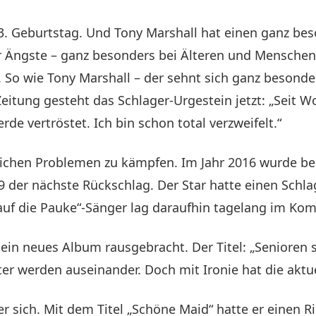
83. Geburtstag. Und Tony Marshall hat einen ganz be
ür Ängste – ganz besonders bei Älteren und Mensche
 So wie Tony Marshall – der sehnt sich ganz besond
itung gesteht das Schlager-Urgestein jetzt: „Seit W
e vertröstet. Ich bin schon total verzweifelt.“
lichen Problemen zu kämpfen. Im Jahr 2016 wurde bei 
der nächste Rückschlag. Der Star hatte einen Schlag
uf die Pauke“-Sänger lag daraufhin tagelang im Kom
ein neues Album rausgebracht. Der Titel: „Senioren 
er werden auseinander. Doch mit Ironie hat die aktue
 sich. Mit dem Titel „Schöne Maid“ hatte er einen Ri