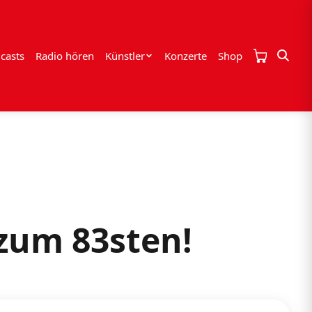
casts
Radio hören
Künstler
Konzerte
Shop
zum 83sten!