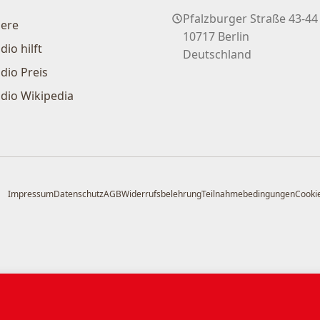
Pfalzburger Straße 43-44
iere
10717 Berlin
dio hilft
Deutschland
dio Preis
dio Wikipedia
Impressum
Datenschutz
AGB
Widerrufsbelehrung
Teilnahmebedingungen
Cookie