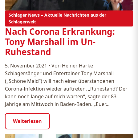
Schlager News – Aktuelle Nachrichten aus der
Schlagerwelt
Nach Corona Erkrankung:
Tony Marshall im Un-
Ruhestand
5. November 2021
•
Von Heiner Harke
Schlagersänger und Entertainer Tony Marshall
(„Schöne Maid“) will nach einer überstandenen
Corona-Infektion wieder auftreten. „Ruhestand? Der
kann noch lange auf mich warten“, sagte der 83-
Jährige am Mittwoch in Baden-Baden. „Euer…
Weiterlesen