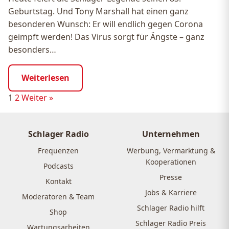
Geburtstag. Und Tony Marshall hat einen ganz
besonderen Wunsch: Er will endlich gegen Corona
geimpft werden! Das Virus sorgt für Ängste – ganz
besonders…
Weiterlesen
Seitennummerierung
1
2
Weiter »
der
Beiträge
Schlager Radio
Unternehmen
Frequenzen
Werbung, Vermarktung &
Kooperationen
Podcasts
Presse
Kontakt
Jobs & Karriere
Moderatoren & Team
Schlager Radio hilft
Shop
Schlager Radio Preis
Wartungsarbeiten