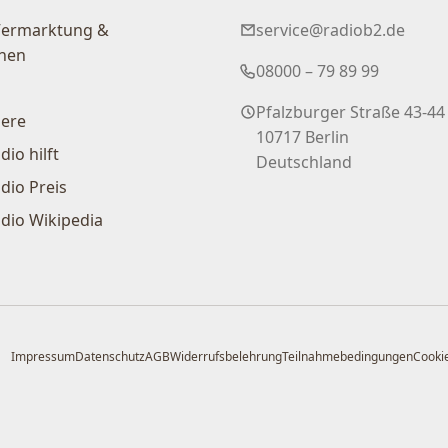
Vermarktung &
service@radiob2.de
nen
08000 – 79 89 99
Pfalzburger Straße 43-44
iere
10717 Berlin
dio hilft
Deutschland
dio Preis
dio Wikipedia
Impressum
Datenschutz
AGB
Widerrufsbelehrung
Teilnahmebedingungen
Cookie