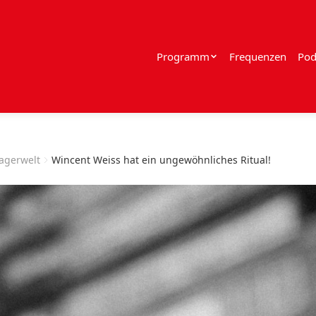
Programm
Frequenzen
Pod
lagerwelt
Wincent Weiss hat ein ungewöhnliches Ritual!