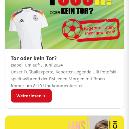
Tor oder kein Tor?
Isabell Umlauf
•
3. Juni 2024
Unser Fußballexperte, Reporter-Legende Ulli Potofski,
spielt während der EM jeden Morgen mit Ihnen.
Immer um 8:10 Uhr kommentiert er
ein historisches Europameisterschaftsspiel der
Weiterlesen
deutschen Nationalmannschaft. Im entscheidenden
Augenblick stoppt die Reportage und Sie müssen...