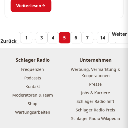
mitfeiern oder alles bei Schlager Radio...
Weiterlesen
←
Seitennummeri
Weiter
1
…
3
4
5
6
7
…
14
Zurück
→
der
Beiträge
Schlager Radio
Unternehmen
Frequenzen
Werbung, Vermarktung &
Kooperationen
Podcasts
Presse
Kontakt
Jobs & Karriere
Moderatoren & Team
Schlager Radio hilft
Shop
Schlager Radio Preis
Wartungsarbeiten
Schlager Radio Wikipedia