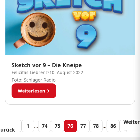
Sketch vor 9 – Die Kneipe
Felicitas Liebrenz
•
10. August 2022
Foto: Schlager Radio
Weiterlesen
←
Seitennummeri
Weiter
1
…
74
75
76
77
78
…
86
Zurück
→
der