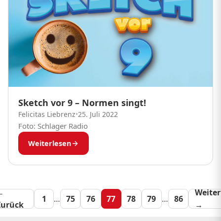
Sketch vor 9 – Normen singt!
Felicitas Liebrenz
•
25. Juli 2022
Foto: Schlager Radio
Weiterlesen
←
Seitennummeri
Weiter
1
…
75
76
77
78
79
…
86
Zurück
→
der