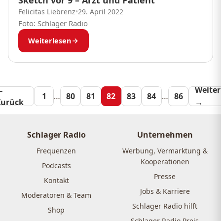
Sketch vor 9 – Arzt und Patient
Felicitas Liebrenz
•
29. April 2022
Foto: Schlager Radio
Weiterlesen
←
Seitennummeri
Weiter
1
…
80
81
82
83
84
…
86
Zurück
→
der
Beiträge
Schlager Radio
Unternehmen
Frequenzen
Werbung, Vermarktung &
Kooperationen
Podcasts
Presse
Kontakt
Jobs & Karriere
Moderatoren & Team
Schlager Radio hilft
Shop
Schlager Radio Preis