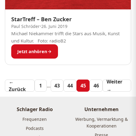
StarTreff – Ben Zucker
Paul Schröder
•
26. Juni 2019
Michael Niekammer trifft die Stars aus Musik, Kunst
und Kultur. Foto: radioB2
Jetzt anhören
←
Seitennummeri
Weiter
1
…
43
44
45
46
Zurück
→
der
Beiträge
Schlager Radio
Unternehmen
Frequenzen
Werbung, Vermarktung &
Kooperationen
Podcasts
Presse