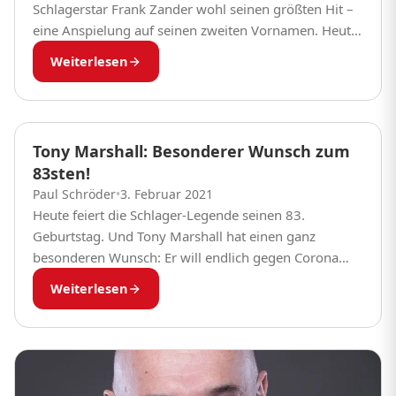
Schlagerstar Frank Zander wohl seinen größten Hit –
eine Anspielung auf seinen zweiten Vornamen. Heute
feiert das Berliner Urgestein seinen 79. Geburtstag.
Weiterlesen
Wir...
Tony Marshall: Besonderer Wunsch zum
83sten!
Paul Schröder
•
3. Februar 2021
Heute feiert die Schlager-Legende seinen 83.
Geburtstag. Und Tony Marshall hat einen ganz
besonderen Wunsch: Er will endlich gegen Corona
geimpft werden! Das Virus sorgt für Ängste – ganz
Weiterlesen
besonders...