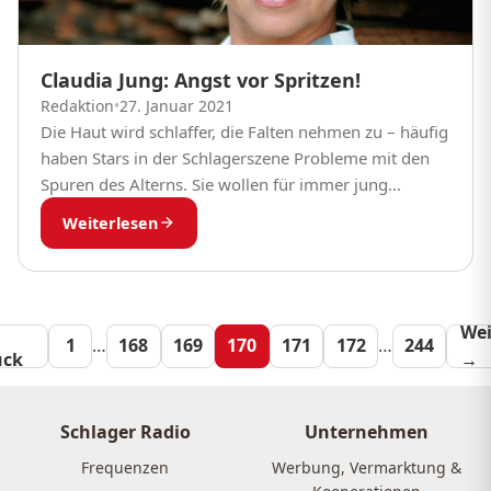
Claudia Jung: Angst vor Spritzen!
Redaktion
•
27. Januar 2021
Die Haut wird schlaffer, die Falten nehmen zu – häufig
haben Stars in der Schlagerszene Probleme mit den
Spuren des Alterns. Sie wollen für immer jung
bleiben, zumindest was das...
Weiterlesen
Seitennummeri
Wei
1
…
168
169
170
171
172
…
244
ück
→
der
Beiträge
Schlager Radio
Unternehmen
Frequenzen
Werbung, Vermarktung &