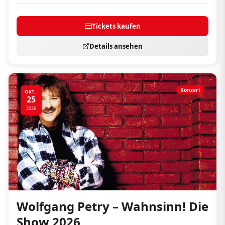
Tickets kaufen
Details ansehen
Konzert
OKT..
25
2026
Wolfgang Petry – Wahnsinn! Die
Show 2026