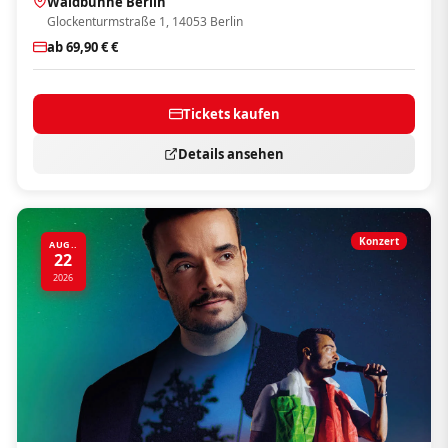
Waldbühne Berlin
Glockenturmstraße 1, 14053 Berlin
ab 69,90 € €
Tickets kaufen
Details ansehen
Konzert
AUG..
22
2026