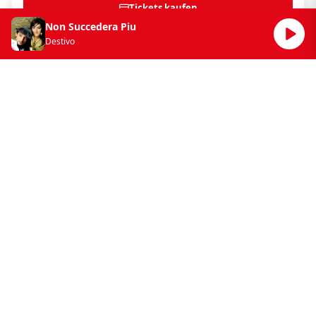
Tickets kaufen
Non Succedera Piu
Details ansehen
Destivo
Schlager Radio
Unternehmen
Frequenzen
Werbung, Vermarktung &
Kooperationen
Podcasts
Presse
Kontakt
Jobs & Karriere
Moderatoren & Team
Schlager Radio hilft
Shop
Schlager Radio Preis
Wartungsarbeiten
Schlager Radio Wikipedia