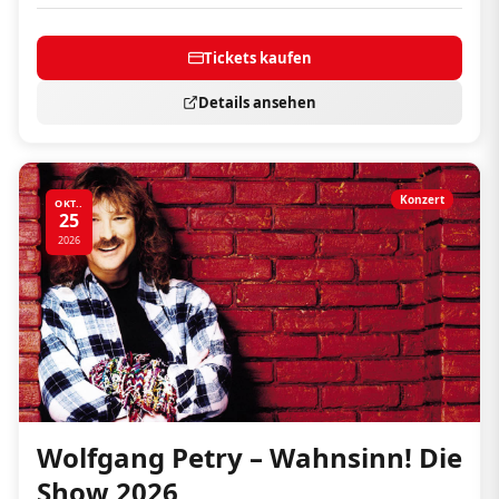
Tickets kaufen
Details ansehen
Konzert
OKT..
25
2026
Wolfgang Petry – Wahnsinn! Die
Show 2026