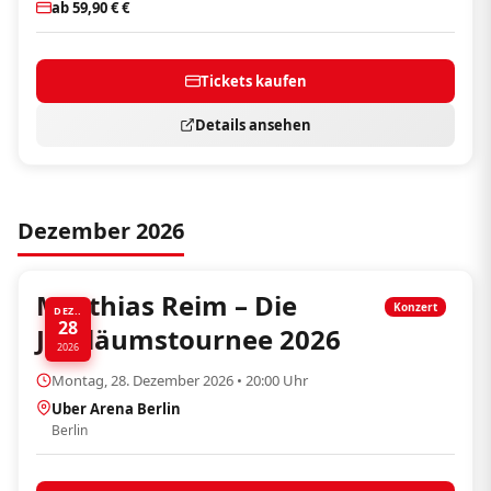
ab 59,90 € €
Tickets kaufen
Details ansehen
Dezember 2026
Matthias Reim – Die
Konzert
DEZ..
28
Jubiläumstournee 2026
2026
Montag, 28. Dezember 2026 • 20:00 Uhr
Uber Arena Berlin
Berlin