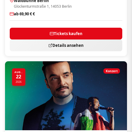
Waldbühne Berlin
Glockenturmstraße 1, 14053 Berlin
ab 69,90 € €
Tickets kaufen
Details ansehen
Konzert
AUG..
22
2026