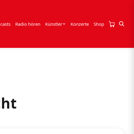
casts
Radio hören
Künstler
Konzerte
Shop
cht