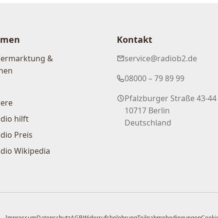
hmen
Kontakt
Vermarktung &
service@radiob2.de
nen
08000 – 79 89 99
Pfalzburger Straße 43-44
iere
10717 Berlin
dio hilft
Deutschland
dio Preis
dio Wikipedia
Impressum
Datenschutz
AGB
Widerrufsbelehrung
Teilnahmebedingungen
Cookie