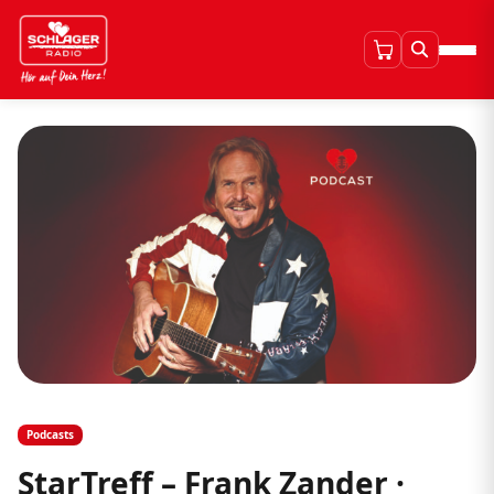
Podcasts
StarTreff – Frank Zander ·