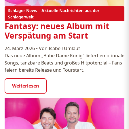
Schlager News – Aktuelle Nachrichten aus der
Schlagerwelt
Fantasy: neues Album mit
Verspätung am Start
24. März 2026
•
Von Isabell Umlauf
Das neue Album „Bube Dame König“ liefert emotionale
Songs, tanzbare Beats und großes Hitpotenzial – Fans
feiern bereits Release und Tourstart.
Weiterlesen