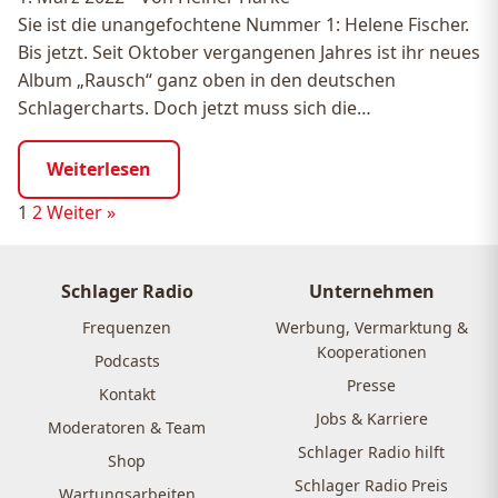
Sie ist die unangefochtene Nummer 1: Helene Fischer.
Bis jetzt. Seit Oktober vergangenen Jahres ist ihr neues
Album „Rausch“ ganz oben in den deutschen
Schlagercharts. Doch jetzt muss sich die…
Weiterlesen
Seitennummerierung
1
2
Weiter »
der
Beiträge
Schlager Radio
Unternehmen
Frequenzen
Werbung, Vermarktung &
Kooperationen
Podcasts
Presse
Kontakt
Jobs & Karriere
Moderatoren & Team
Schlager Radio hilft
Shop
Schlager Radio Preis
Wartungsarbeiten