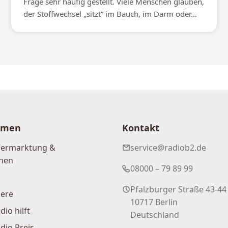
Frage sehr häufig gestellt. Viele Menschen glauben,
der Stoffwechsel „sitzt“ im Bauch, im Darm oder...
hmen
Kontakt
Vermarktung &
service@radiob2.de
nen
08000 – 79 89 99
Pfalzburger Straße 43-44
iere
10717 Berlin
dio hilft
Deutschland
dio Preis