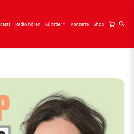
casts
Radio hören
Künstler
Konzerte
Shop