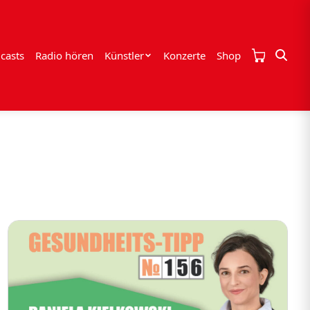
casts
Radio hören
Künstler
Konzerte
Shop