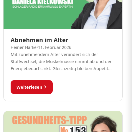
Abnehmen im Alter
Heiner Harke
•
11. Februar 2026
Mit zunehmendem Alter verändert sich der
Stoffwechsel, die Muskelmasse nimmt ab und der
Energiebedarf sinkt. Gleichzeitig bleiben Appetit
und Essgewohnheiten oft unverändert. Als
Ernährungsmedizinerin erlebe ich täglich, dass
Weiterlesen
viele Menschen...