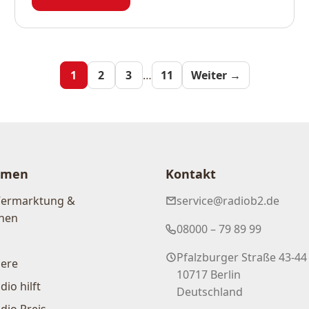
zarten, dunkelgrünen Blätter...
Seitennum
1
2
3
…
11
Weiter →
der
Beiträge
hmen
Kontakt
Vermarktung &
service@radiob2.de
nen
08000 – 79 89 99
Pfalzburger Straße 43-44
iere
10717 Berlin
dio hilft
Deutschland