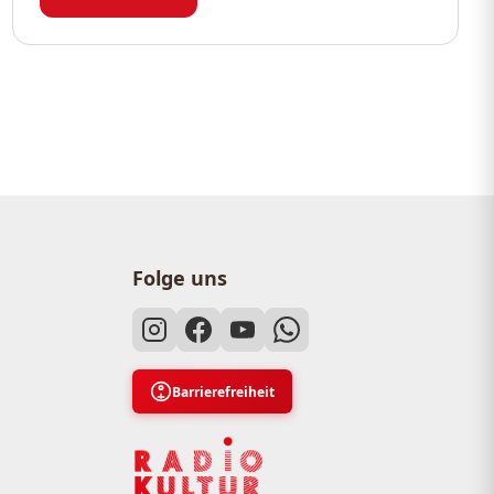
Aus...
merierung
Folge uns
Barrierefreiheit