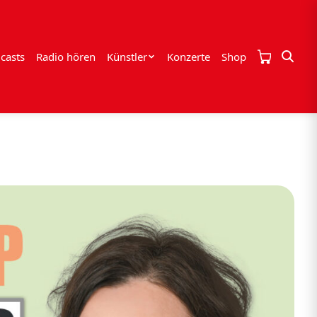
casts
Radio hören
Künstler
Konzerte
Shop