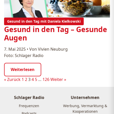
Gesund in den Tag mit Daniela Kielkowski
Gesund in den Tag – Gesunde
Augen
7. Mai 2025
•
Von Vivien Neuburg
Foto: Schlager Radio
Weiterlesen
Seitennummerierung
« Zurück
1
2
3
4
5
…
126
Weiter »
der
Beiträge
Schlager Radio
Unternehmen
Frequenzen
Werbung, Vermarktung &
Kooperationen
Podcasts