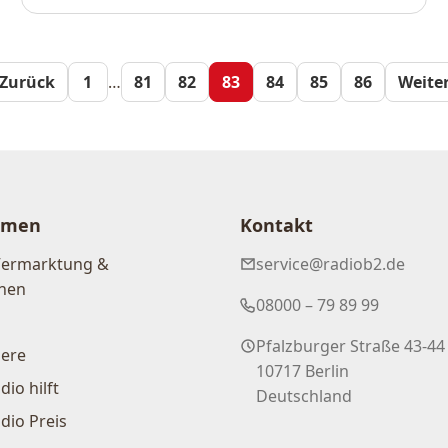
Seitennum
Zurück
1
…
81
82
83
84
85
86
Weite
der
Beiträge
hmen
Kontakt
Vermarktung &
service@radiob2.de
nen
08000 – 79 89 99
Pfalzburger Straße 43-44
iere
10717 Berlin
dio hilft
Deutschland
dio Preis