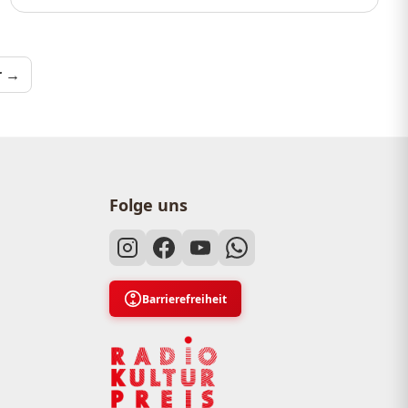
merierung
r →
Folge uns
Barrierefreiheit