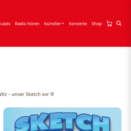
casts
Radio hören
Künstler
Konzerte
Shop
tz – unser Sketch vor 9!