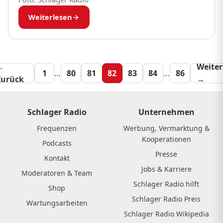
Weiterlesen
←
Seitennummeri
Weiter
1
…
80
81
82
83
84
…
86
Zurück
→
der
Beiträge
Schlager Radio
Unternehmen
Frequenzen
Werbung, Vermarktung &
Kooperationen
Podcasts
Presse
Kontakt
Jobs & Karriere
Moderatoren & Team
Schlager Radio hilft
Shop
Schlager Radio Preis
Wartungsarbeiten
Schlager Radio Wikipedia