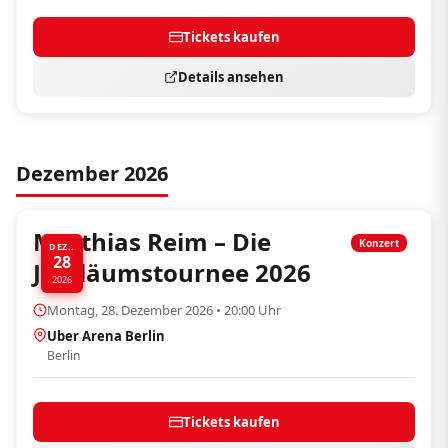
Tickets kaufen
Details ansehen
Dezember 2026
Matthias Reim – Die
Konzert
DEZ..
28
Jubiläumstournee 2026
2026
Montag, 28. Dezember 2026 • 20:00 Uhr
Uber Arena Berlin
Berlin
Tickets kaufen