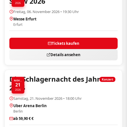
Show 2026
2026
Freitag, 06. November 2026 • 19:30 Uhr
Messe Erfurt
Erfurt
Tickets kaufen
Details ansehen
Die Schlagernacht des Jahres
Konzert
NOV..
21
2026
2026
Samstag, 21. November 2026 • 18:00 Uhr
Uber Arena Berlin
Berlin
ab 59,90 € €