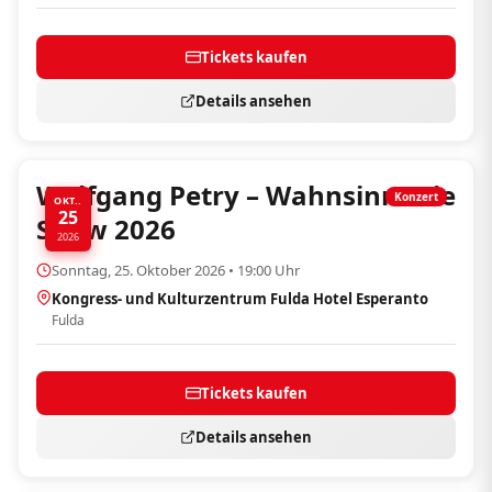
Tickets kaufen
Details ansehen
Wolfgang Petry – Wahnsinn! Die
Konzert
OKT..
25
Show 2026
2026
Sonntag, 25. Oktober 2026 • 19:00 Uhr
Kongress- und Kulturzentrum Fulda Hotel Esperanto
Fulda
Tickets kaufen
Details ansehen