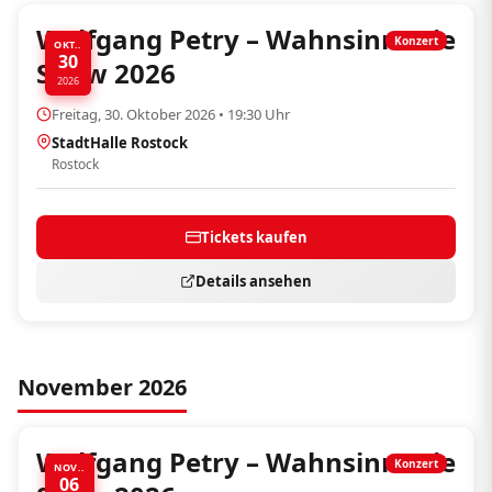
Wolfgang Petry – Wahnsinn! Die
Konzert
OKT..
30
Show 2026
2026
Freitag, 30. Oktober 2026 • 19:30 Uhr
StadtHalle Rostock
Rostock
Tickets kaufen
Details ansehen
November 2026
Wolfgang Petry – Wahnsinn! Die
Konzert
NOV..
06