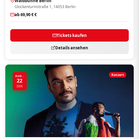
Waldbühne Berlin
Glockenturmstraße 1, 14053 Berlin
ab 69,90 € €
Tickets kaufen
Details ansehen
Konzert
AUG..
22
2026