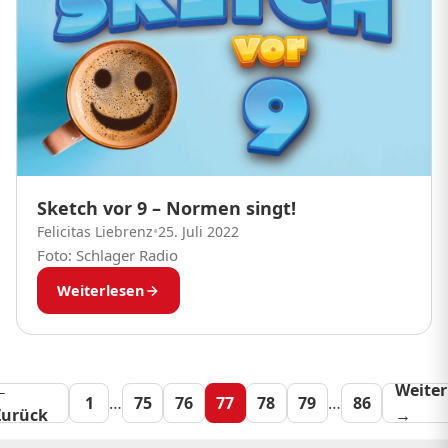
Sketch vor 9 – Normen singt!
Felicitas Liebrenz
•
25. Juli 2022
Foto: Schlager Radio
Weiterlesen
←
Seitennummeri
Weiter
1
…
75
76
77
78
79
…
86
Zurück
→
der