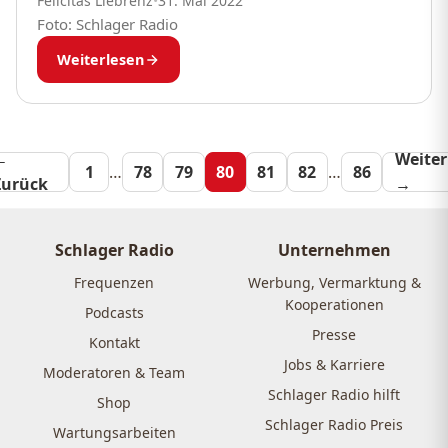
Felicitas Liebrenz
•
31. Mai 2022
Foto: Schlager Radio
Weiterlesen
←
Seitennummeri
Weiter
1
…
78
79
80
81
82
…
86
Zurück
→
der
Beiträge
Schlager Radio
Unternehmen
Frequenzen
Werbung, Vermarktung &
Kooperationen
Podcasts
Presse
Kontakt
Jobs & Karriere
Moderatoren & Team
Schlager Radio hilft
Shop
Schlager Radio Preis
Wartungsarbeiten